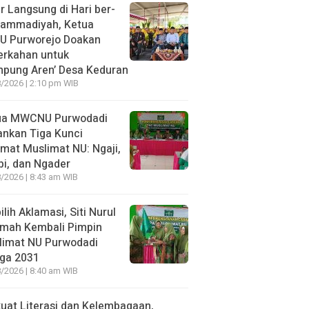
r Langsung di Hari ber-
ammadiyah, Ketua
U Purworejo Doakan
erkahan untuk
mpung Aren’ Desa Keduran
/2026 | 2:10 pm WIB
ua MWCNU Purwodadi
nkan Tiga Kunci
mat Muslimat NU: Ngaji,
i, dan Ngader
/2026 | 8:43 am WIB
ilih Aklamasi, Siti Nurul
kmah Kembali Pimpin
limat NU Purwodadi
gga 2031
/2026 | 8:40 am WIB
uat Literasi dan Kelembagaan,