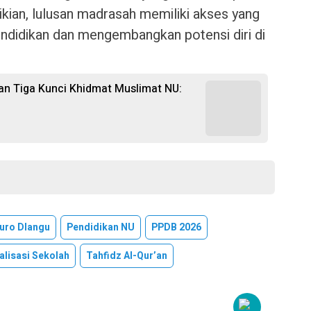
ian, lulusan madrasah memiliki akses yang
endidikan dan mengembangkan potensi diri di
 Tiga Kunci Khidmat Muslimat NU:
uro Dlangu
Pendidikan NU
PPDB 2026
alisasi Sekolah
Tahfidz Al-Qur’an