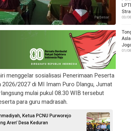
LPT
Stra
Perbesar
03/08
Tong
Asl
Jog
01/08
i menggelar sosialisasi Penerimaan Peserta
an 2026/2027 di MI Imam Puro Dlangu, Jumat
rlangsung mulai pukul 08.30 WIB tersebut
beserta para guru madrasah.
ammadiyah, Ketua PCNU Purworejo
ng Aren’ Desa Keduran