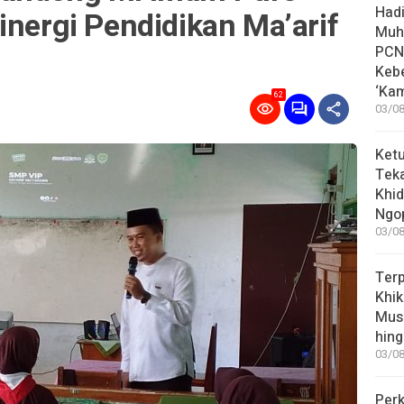
Hadi
inergi Pendidikan Ma’arif
Muh
PCN
Keb
‘Ka
62
03/08
Ket
Teka
Khid
Ngop
03/08
Terp
Khi
Mus
hin
03/08
Perk