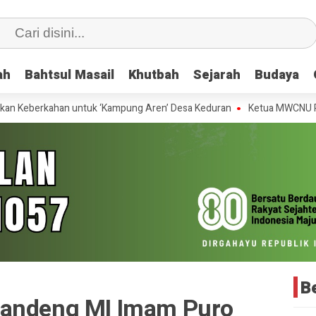
ah
ah
Bahtsul Masail
Bahtsul Masail
Khutbah
Khutbah
Sejarah
Sejarah
Budaya
Budaya
rkahan untuk ‘Kampung Aren’ Desa Keduran
Ketua MWCNU Purwodadi 
Be
Gandeng MI Imam Puro