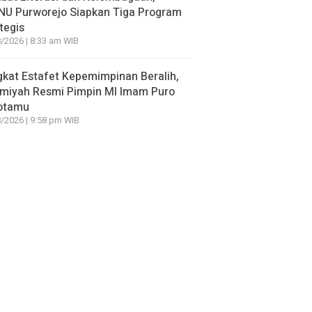
NU Purworejo Siapkan Tiga Program
tegis
/2026 | 8:33 am WIB
kat Estafet Kepemimpinan Beralih,
amiyah Resmi Pimpin MI Imam Puro
otamu
/2026 | 9:58 pm WIB