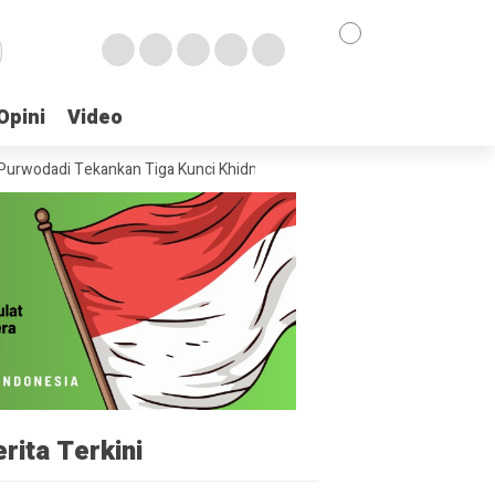
Opini
Opini
Video
Video
Tekankan Tiga Kunci Khidmat Muslimat NU: Ngaji, Ngopi, dan Ngader
rita Terkini