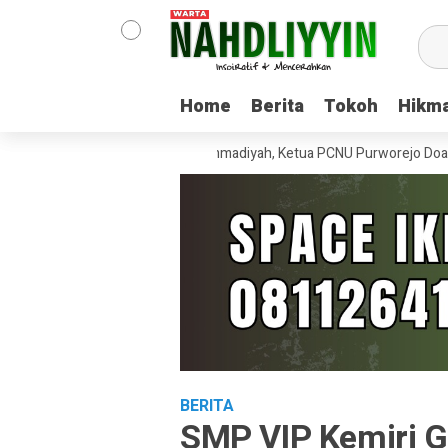
Home
Home
Berita
Berita
Tokoh
Tokoh
Hikm
Hikm
angsung di Hari ber-Muhammadiyah, Ketua PCNU Purworejo Doakan Kebe
BERITA
SMP VIP Kemiri 