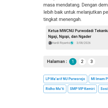
masa mendatang. Dengan demik
lebih baik untuk melanjutkan p
tingkat menengah.
Ketua MWCNU Purwodadi Tekankan
Ngaji, Ngopi, dan Ngader
Hardi Riyanto
3/08/2026
Halaman :
1
2
3
LP Ma’arif NU Purworejo
MI Imam P
Ridho Mu’ti
SMP VIP Kemiri
Sosi