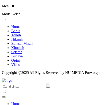
Menu
✖
Mode Gelap
Home
Berita
Tokoh
Hikmah
Bahtsul Masail
Khutbah
Sejarah
Budaya
Opini
Video
Copyright @2025 All Rights Reserved by NU MEDIA Purworejo
Home