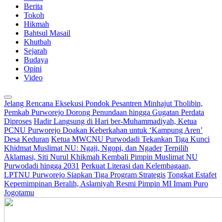
Berita
Tokoh
Hikmah
Bahtsul Masail
Khutbah
Sejarah
Budaya
Opini
Video
Jelang Rencana Eksekusi Pondok Pesantren Minhajut Tholibin,
Pemkab Purworejo Dorong Penundaan hingga Gugatan Perdata
Diproses
Hadir Langsung di Hari ber-Muhammadiyah, Ketua
PCNU Purworejo Doakan Keberkahan untuk ‘Kampung Aren’
Desa Keduran
Ketua MWCNU Purwodadi Tekankan Tiga Kunci
Khidmat Muslimat NU: Ngaji, Ngopi, dan Ngader
Terpilih
Aklamasi, Siti Nurul Khikmah Kembali Pimpin Muslimat NU
Purwodadi hingga 2031
Perkuat Literasi dan Kelembagaan,
LPTNU Purworejo Siapkan Tiga Program Strategis
Tongkat Estafet
Kepemimpinan Beralih, Aslamiyah Resmi Pimpin MI Imam Puro
Jogotamu