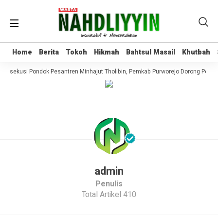
Home
Home
Berita
Berita
Tokoh
Tokoh
Hikmah
Hikmah
Bahtsul Masail
Bahtsul Masail
Khutbah
Khutbah
Eksekusi Pondok Pesantren Minhajut Tholibin, Pemkab Purworejo Dorong Penun
admin
Penulis
Total Artikel 410