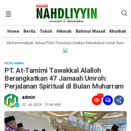
Home
Home
Berita
Berita
Tokoh
Tokoh
Hikmah
Hikmah
Bahtsul Masail
Bahtsul Masail
Khutbah
Khutbah
 ber-Muhammadiyah, Ketua PCNU Purworejo Doakan Keberkahan untuk ‘Kampung A
KEISLAMAN
PT. At-Tamimi Tawakkal Alalloh
Berangkatkan 47 Jamaah Umroh:
Perjalanan Spiritual di Bulan Muharram
127
admin
22 Jul 2024 - 13:46 WIB